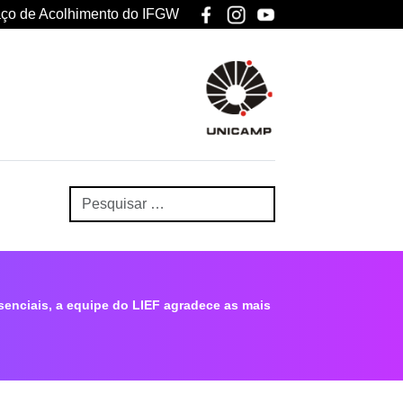
ço de Acolhimento do IFGW
senciais, a equipe do LIEF agradece as mais