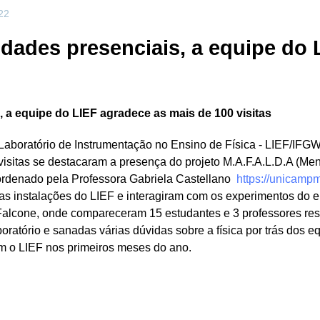
22
idades presenciais, a equipe do
, a equipe do LIEF agradece as mais de 100 visitas
o Laboratório de Instrumentação no Ensino de Física - LIEF/I
visitas se destacaram a presença do projeto M.A.F.A.L.D.A (Me
ordenado pela Professora Gabriela Castellano
https://unicamp
s instalações do LIEF e interagiram com os experimentos do e
alcone, onde compareceram 15 estudantes e 3 professores resp
ratório e sanadas várias dúvidas sobre a física por trás dos e
m o LIEF nos primeiros meses do ano.