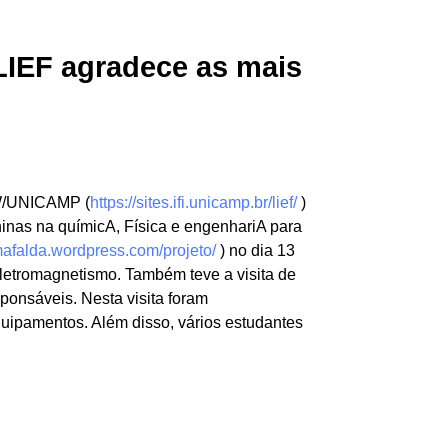
 LIEF agradece as mais
FGW/UNICAMP (
https://sites.ifi.unicamp.br/lief/
)
ninas na químicA, Física e engenhariA para
mafalda.wordpress.com/projeto/
) no dia 13
letromagnetismo. Também teve a visita de
onsáveis. Nesta visita foram
quipamentos. Além disso, vários estudantes