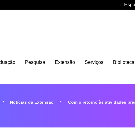
Espa
duação
Pesquisa
Extensão
Serviços
Biblioteca
Notícias da Extensão
Com o retorno às atividades pre