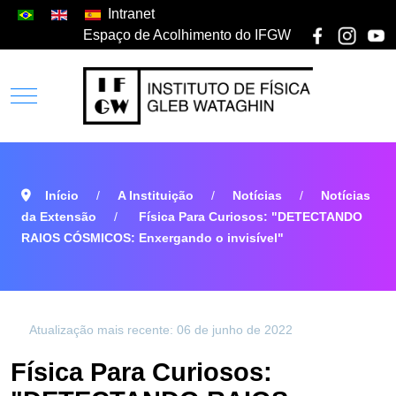
Intranet
Espaço de Acolhimento do IFGW
Início
A Instituição
Notícias
Notícias
da Extensão
Física Para Curiosos: "DETECTANDO
RAIOS CÓSMICOS: Enxergando o invisível"
Atualização mais recente: 06 de junho de 2022
Física Para Curiosos: