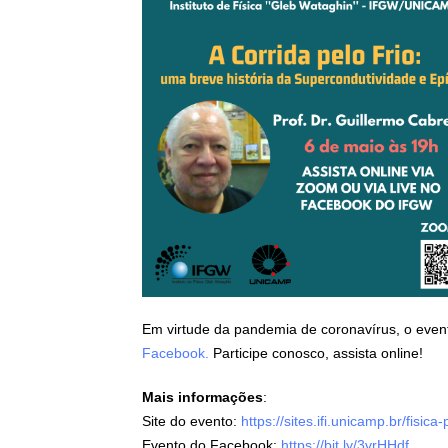
Em virtude da pandemia de coronavírus, o event
Facebook.
Participe conosco, assista online!
Mais informações
:
Site do evento:
https://sites.ifi.unicamp.br/fisica
Evento do Facebook:
https://bit.ly/3vrHHdf