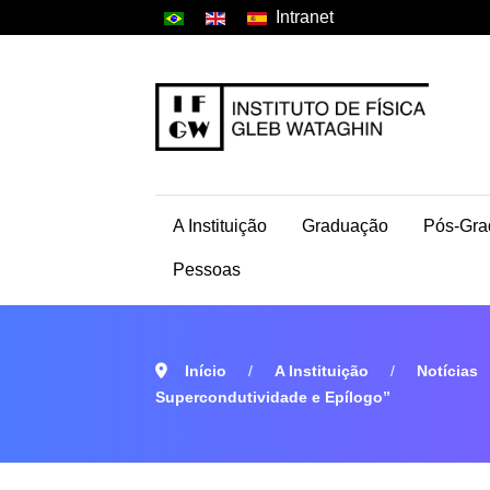
Intranet
A Instituição
Graduação
Pós-Gra
Pessoas
Início
A Instituição
Notícias
Supercondutividade e Epílogo”