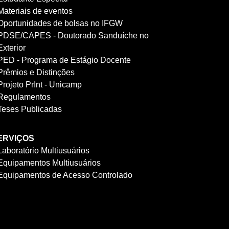
Materiais de eventos
Oportunidades de bolsas no IFGW
PDSE/CAPES - Doutorado Sanduíche no
Exterior
PED - Programa de Estágio Docente
Prêmios e Distinções
Projeto PrInt - Unicamp
Regulamentos
Teses Publicadas
ERVIÇOS
Laboratório Multiusuários
Equipamentos Multiusuários
Equipamentos de Acesso Controlado