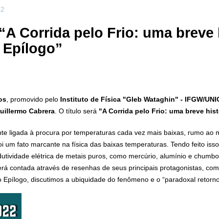
22
“A Corrida pelo Frio: uma breve 
 Epílogo”
os
, promovido pelo
I
nstituto de Física "Gleb Wataghin" - IFGW/UN
Guillermo Cabrera
. O título será
"A Corrida pelo Frio: uma breve his
te ligada à procura por temperaturas cada vez mais baixas, rumo ao mít
 um fato marcante na física das baixas temperaturas. Tendo feito iss
utividade elétrica de metais puros, como mercúrio, alumínio e chumbo,
erá contada através de resenhas de seus principais protagonistas, co
o Epílogo, discutimos a ubiquidade do fenômeno e o “paradoxal retorno