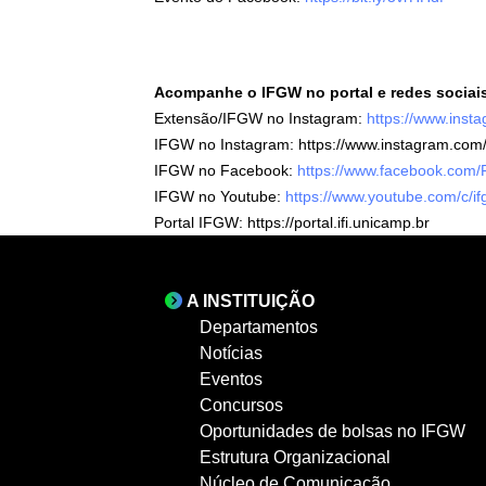
Acompanhe o IFGW no portal e redes sociai
Extensão/IFGW no Instagram:
https://www.inst
IFGW no Instagram:
https://www.instagram.com
IFGW no Facebook
:
https://www.facebook.com/
IFGW no Youtube:
https://www.youtube.com/c/if
Portal IFGW:
https://portal.ifi.unicamp.br
A INSTITUIÇÃO
Departamentos
Notícias
Eventos
Concursos
Oportunidades de bolsas no IFGW
Estrutura Organizacional
Núcleo de Comunicação