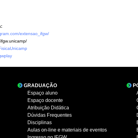
s:
agram.com/extensao_ifgw/
/ifgw.unicamp/
FisicaUnicamp
gwplay
GRADUAÇÃO
P
Espaço aluno
Espaço docente
Atribuição Didática
Dúvidas Frequentes
Disciplinas
Aulas on-line e materiais de eventos
Ingresso no IFGW