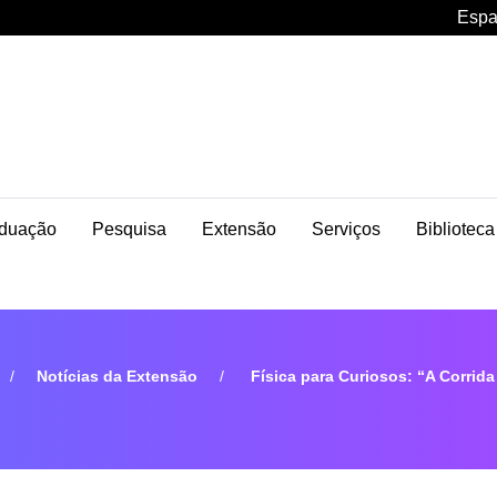
Espa
duação
Pesquisa
Extensão
Serviços
Biblioteca
Notícias da Extensão
Física para Curiosos: “A Corrida