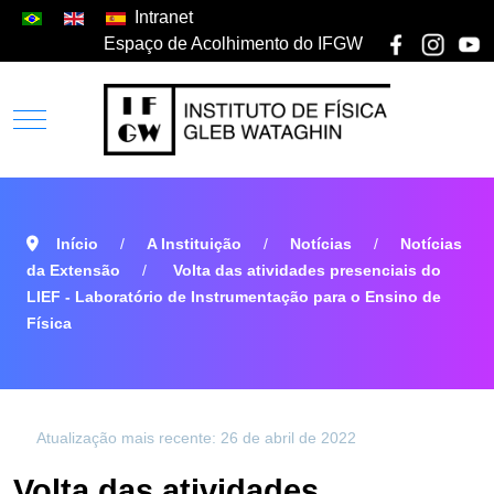
Intranet
Espaço de Acolhimento do IFGW
Início
A Instituição
Notícias
Notícias
da Extensão
Volta das atividades presenciais do
LIEF - Laboratório de Instrumentação para o Ensino de
Física
Atualização mais recente: 26 de abril de 2022
Volta das atividades