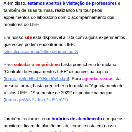
Além disso, 
estamos abertos à visitação de professores
 e 
também de suas turmas
, realizando um tour pelos 
experimentos do laboratório com o acompanhamento dos 
monitores do LIEF. 
Em nosso
 site 
está disponível a lista com alguns experimentos 
que vocês podem encontrar no LIEF: 
sites.ifi.unicamp.br/lief/experimentos-2/
. 
Para
 solicitar o empréstimo
 basta preencher o formulário 
"Controle de Equipamentos LIEF" disponível na página 
(
forms.gle/kLH5sPYHez6S4ndx6
). 
Para
 agendar visitas
,
 da 
mesma forma, basta preencher o formulário "Agendamento de 
Visitas LIEF - 1º semestre de 2022" disponível na página 
(
forms.gle/WNEzJrjzrPnJ9NbV7
).
Também contamos com
horários de atendimento
em que os 
monitores ficam de plantão no lab, como consta em nossa 