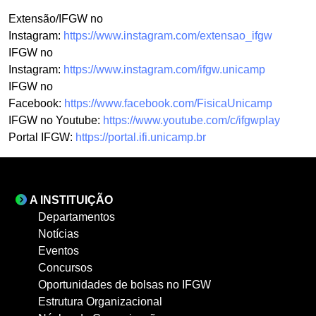
Extensão/IFGW no
Instagram:
https://www.instagram.com/extensao_ifgw
IFGW no
Instagram:
https://www.instagram.com/ifgw.unicamp
IFGW no
Facebook:
https://www.facebook.com/FisicaUnicamp
IFGW no Youtube:
https://www.youtube.com/c/ifgwplay
Portal IFGW:
https://portal.ifi.unicamp.br
A INSTITUIÇÃO
Departamentos
Notícias
Eventos
Concursos
Oportunidades de bolsas no IFGW
Estrutura Organizacional