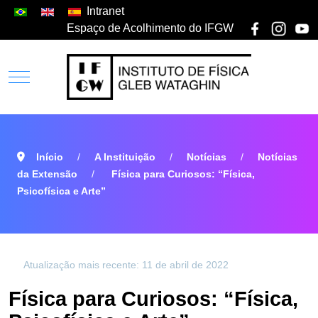
Intranet
Espaço de Acolhimento do IFGW
Início
A Instituição
Notícias
Notícias
da Extensão
Física para Curiosos: “Física,
Psicofísica e Arte”
Atualização mais recente: 11 de abril de 2022
Física para Curiosos: “Física,