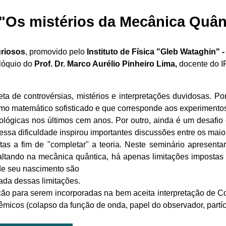
 "Os mistérios da Mecânica Quân
uriosos
, promovido pelo
I
nstituto de Física "Gleb Wataghin"
olóquio do
Prof. Dr. Marco Aurélio Pinheiro Lima,
docente do I
leta de controvérsias, mistérios e interpretações duvidosas. 
smo matemático sofisticado e que corresponde aos experimentos
ológicas nos últimos cem anos. Por outro, ainda é um desafio
essa dificuldade inspirou importantes discussões entre os maior
ostas a fim de "completar" a teoria. Neste seminário apresen
tando na mecânica quântica, há apenas limitações impostas pe
sde seu nascimento são
ada dessas limitações.
ção para serem incorporadas na bem aceita interpretação de C
êmicos (colapso da função de onda, papel do observador, partíc