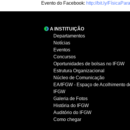
Evento do Facebook:
http://bit.ly/FísicaP
A INSTITUIÇÃO
Departamentos
Notícias
Eventos
Concursos
Oportunidades de bolsas no IFGW
Estrutura Organizacional
Núcleo de Comunicação
EA/IFGW - Espaço de Acolhimento d
IFGW
Galeria de Fotos
História do IFGW
Auditório do IFGW
Como chegar