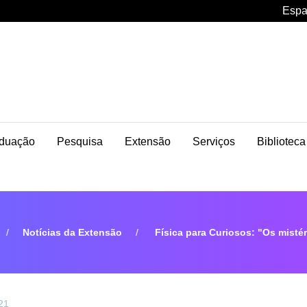
Espa
duação
Pesquisa
Extensão
Serviços
Biblioteca
Notícias da Extensão
Física para Curiosos: "Os misté
21