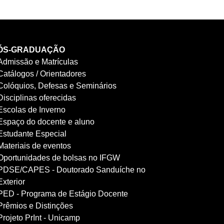
ÓS-GRADUAÇÃO
Admissão e Matrículas
Catálogos / Orientadores
Colóquios, Defesas e Seminários
Disciplinas oferecidas
Escolas de Inverno
Espaço do docente e aluno
Estudante Especial
Materiais de eventos
Oportunidades de bolsas no IFGW
PDSE/CAPES - Doutorado Sanduíche no
Exterior
PED - Programa de Estágio Docente
Prêmios e Distinções
Projeto PrInt - Unicamp