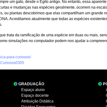
empre um gato, desde o Egito antigo. No entanto, essa aparente
curtas e mudanças nas espécies geralmente, ocorrem na escala
, ou plantas descobrimos que elas compartilham um grande núm
 DNA. Acreditamos atualmente que todas as espécies existentes
s.
 que trata da ramificação de uma espécie em duas ou mais, sen
de como simulações no computador podem nos ajudar a compree
isica-para-curiosos/
araCuriosos0305
GRADUAÇÃO
P
Espaço aluno
Espaço docente
Atribuição Didática
Dúvidas Frequentes