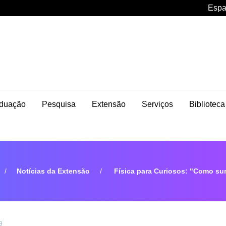
Espa
duação
Pesquisa
Extensão
Serviços
Biblioteca
Notícias da Extensão
Física para Curiosos: "Como su
9