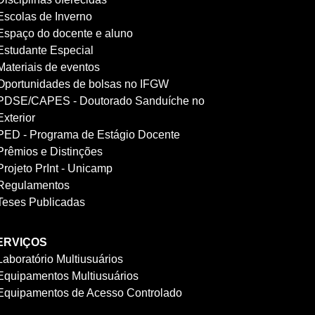
Escolas de Inverno
Espaço do docente e aluno
Estudante Especial
Materiais de eventos
Oportunidades de bolsas no IFGW
PDSE/CAPES - Doutorado Sanduíche no
Exterior
PED - Programa de Estágio Docente
Prêmios e Distinções
Projeto PrInt - Unicamp
Regulamentos
Teses Publicadas
ERVIÇOS
Laboratório Multiusuários
Equipamentos Multiusuários
Equipamentos de Acesso Controlado