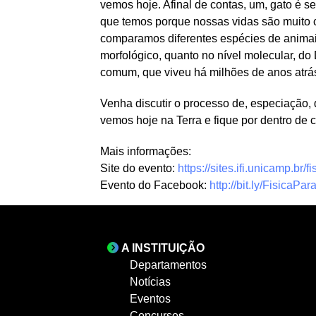
vemos hoje. Afinal de contas, um, gato é s
que temos porque nossas vidas são muito 
comparamos diferentes espécies de animais
morfológico, quanto no nível molecular, do
comum, que viveu há milhões de anos atrá
Venha discutir o processo de, especiação,
vemos hoje na Terra e fique por dentro 
Mais informações:
Site do evento:
https://sites.ifi.unicamp.br/f
Evento do Facebook:
http://bit.ly/FisicaP
A INSTITUIÇÃO
Departamentos
Notícias
Eventos
Concursos