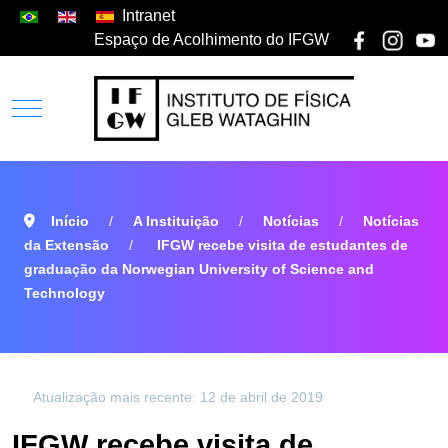
Intranet
Espaço de Acolhimento do IFGW
Início
A Instituição
Notícias
Notícias
da Extensão
IFGW recebe visita de estudantes de
graduação da Norwegian University of Science and
Technology
Atualização mais recente: 12 de abril de 2019
IFGW recebe visita de