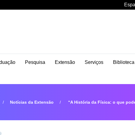
Espa
duação
Pesquisa
Extensão
Serviços
Biblioteca
Notícias da Extensão
“A História da Física: o que po
9