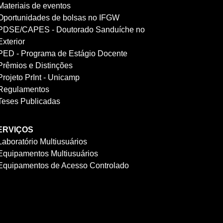
Materiais de eventos
Oportunidades de bolsas no IFGW
PDSE/CAPES - Doutorado Sanduíche no
Exterior
PED - Programa de Estágio Docente
Prêmios e Distinções
Projeto PrInt - Unicamp
Regulamentos
Teses Publicadas
ERVIÇOS
Laboratório Multiusuários
Equipamentos Multiusuários
Equipamentos de Acesso Controlado