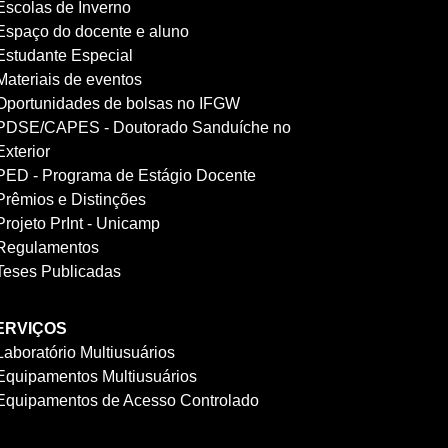
Escolas de Inverno
Espaço do docente e aluno
Estudante Especial
Materiais de eventos
Oportunidades de bolsas no IFGW
PDSE/CAPES - Doutorado Sanduíche no
Exterior
PED - Programa de Estágio Docente
Prêmios e Distinções
Projeto PrInt - Unicamp
Regulamentos
Teses Publicadas
ERVIÇOS
Laboratório Multiusuários
Equipamentos Multiusuários
Equipamentos de Acesso Controlado