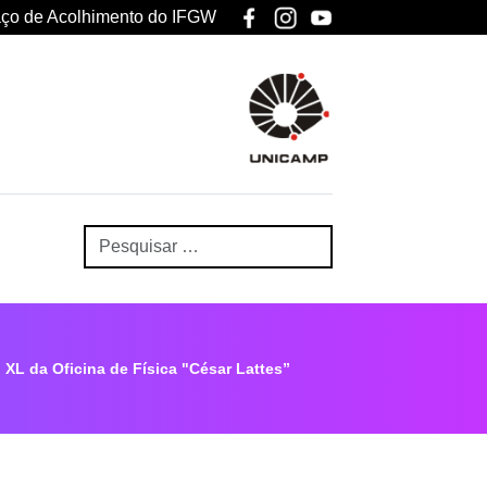
ço de Acolhimento do IFGW
XL da Oficina de Física "César Lattes”