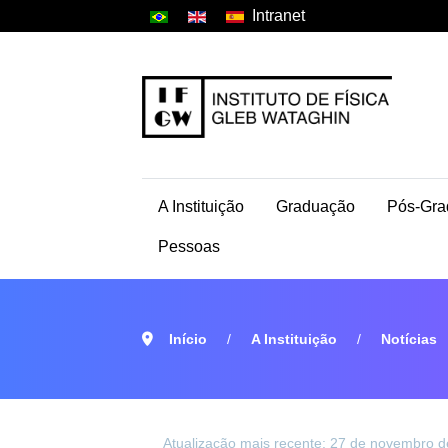
Intranet
A Instituição
Graduação
Pós-Gra
Pessoas
Início
A Instituição
Notícias
Atualização mais recente: 27 de novembro 