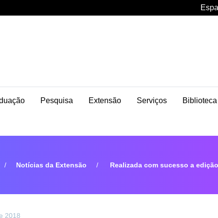
Espa
duação
Pesquisa
Extensão
Serviços
Biblioteca
Notícias da Extensão
Realizada com sucesso a edição 
de 2018