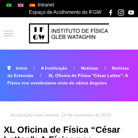
Intranet
Espaço de Acolhimento do IFGW
Início
A Instituição
Notícias
Notícias
da Extensão
XL Oficina de Física “César Lattes”: A
Física nos vestibulares vista de vários ângulos
Atualização mais recente: 14 de novembro de 2018
XL Oficina de Física “César