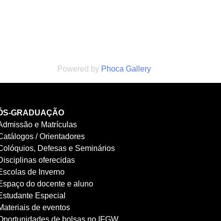
Powered by
Phoca Gallery
ÓS-GRADUAÇÃO
Admissão e Matrículas
Catálogos / Orientadores
Colóquios, Defesas e Seminários
Disciplinas oferecidas
Escolas de Inverno
Espaço do docente e aluno
Estudante Especial
Materiais de eventos
Oportunidades de bolsas no IFGW