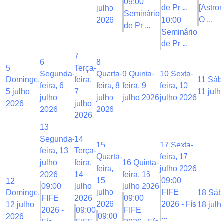
09:00
de Pr ...
[Astro
julho
Seminário
O ...
2026
10:00
de Pr ...
Seminário
de Pr ...
7
6
8
5
Terça-
Segunda-
Quarta-
9
Quinta-
10
Sexta-
Domingo,
feira,
11
Sáb
feira, 6
feira, 8
feira, 9
feira, 10
5 julho
7
11 jul
julho
julho
julho 2026
julho 2026
2026
julho
2026
2026
2026
13
Segunda-
14
15
17
Sexta-
feira, 13
Terça-
Quarta-
feira, 17
julho
feira,
16
Quinta-
feira,
julho 2026
2026
14
feira, 16
15
09:00
12
09:00
julho
julho 2026
julho
FIFE
Domingo,
18
Sáb
FIFE
2026
09:00
2026
2026 - Fís
12 julho
18 jul
2026 -
09:00
FIFE
09:00
...
2026