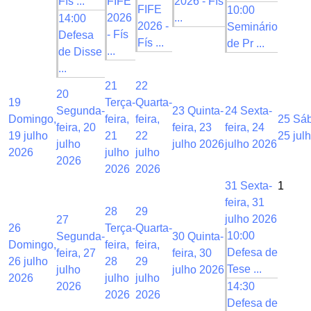
Fís ...
FIFE
2026 - Fís
FIFE
10:00
2026
...
14:00
2026 -
Seminário
- Fís
Defesa
Fís ...
de Pr ...
...
de Disse
...
21
22
20
19
Terça-
Quarta-
Segunda-
23
Quinta-
24
Sexta-
Domingo,
feira,
feira,
25
Sáb
feira, 20
feira, 23
feira, 24
19 julho
21
22
25 jul
julho
julho 2026
julho 2026
2026
julho
julho
2026
2026
2026
31
Sexta-
1
feira, 31
28
29
julho 2026
27
26
Terça-
Quarta-
10:00
Segunda-
30
Quinta-
Domingo,
feira,
feira,
Defesa de
feira, 27
feira, 30
26 julho
28
29
Tese ...
julho
julho 2026
2026
julho
julho
2026
14:30
2026
2026
Defesa de