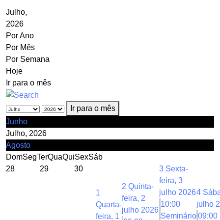
Julho,
2026
Por Ano
Por Mês
Por Semana
Hoje
Ir para o mês
Ir para o mês
Junho
Julho, 2026
Agosto
Dom
Seg
Ter
Qua
Qui
Sex
Sáb
28
29
30
3
Sexta-
feira, 3
2
Quinta-
julho 2026
4
Sába
1
feira, 2
10:00
julho 
Quarta-
julho 2026
Seminário
09:00
feira, 1