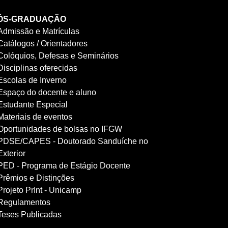
ÓS-GRADUAÇÃO
Admissão e Matrículas
Catálogos / Orientadores
Colóquios, Defesas e Seminários
Disciplinas oferecidas
Escolas de Inverno
Espaço do docente e aluno
Estudante Especial
Materiais de eventos
Oportunidades de bolsas no IFGW
PDSE/CAPES - Doutorado Sanduíche no
Exterior
PED - Programa de Estágio Docente
Prêmios e Distinções
Projeto PrInt - Unicamp
Regulamentos
Teses Publicadas