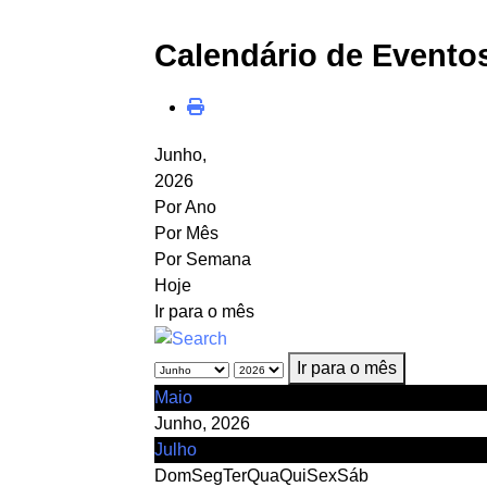
Calendário de Evento
Junho,
2026
Por Ano
Por Mês
Por Semana
Hoje
Ir para o mês
Ir para o mês
Maio
Junho, 2026
Julho
Dom
Seg
Ter
Qua
Qui
Sex
Sáb