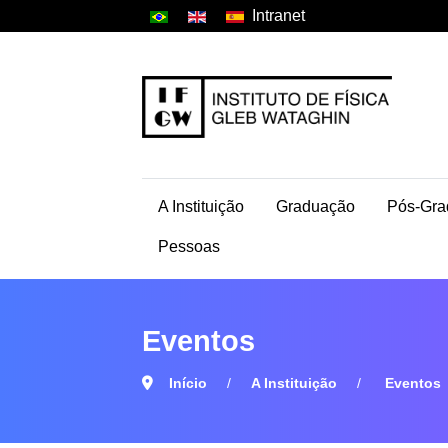
Intranet
A Instituição
Graduação
Pós-Gra
Pessoas
Eventos
Início
A Instituição
Eventos