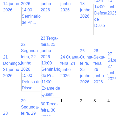
2026
20
14 junho
2026
junho
junho
18
14:00
junh
2026
14:00
2026
2026
junho
Defesa
202
Seminário
2026
de
de Pr ...
Disse
...
23
Terça-
22
feira, 23
Segunda-
junho
25
26
27
feira, 22
2026
21
24
Quarta-
Quinta-
Sexta-
Sáb
junho
10:00
Domingo,
feira, 24
feira,
feira,
27
2026
Seminário
21 junho
junho
25
26
junh
15:00
de Pr ...
2026
2026
junho
junho
202
Defesa de
11:00
2026
2026
Disse ...
Exame de
Qualif ...
29
1
2
3
4
30
Terça-
Segunda-
feira, 30
28
feira, 29