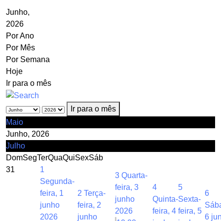
Junho,
2026
Por Ano
Por Mês
Por Semana
Hoje
Ir para o mês
Ir para o mês
Maio
Junho, 2026
Julho
Dom
Seg
Ter
Qua
Qui
Sex
Sáb
31
1
3
Quarta-
Segunda-
feira, 3
4
5
feira, 1
2
Terça-
6
junho
Quinta-
Sexta-
junho
feira, 2
Sáb
2026
feira, 4
feira, 5
2026
junho
6 ju