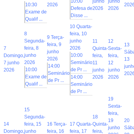
10:00
junho
junho
10:30
2026
202
Defesa de
2026
2026
Exame de
Disse ...
Qualif ...
10
Quarta-
8
feira, 10
9
Terça-
Segunda-
junho
11
12
feira, 9
13
feira, 8
2026
7
Quinta-
Sexta-
junho
Sáb
junho
10:00
Domingo,
feira,
feira,
2026
13
2026
Seminário
7 junho
11
12
14:00
junh
10:00
de Pr ...
2026
junho
junho
Seminário
202
Exame de
14:00
2026
2026
de Pr ...
Qualif ...
Seminário
de Pr ...
19
Sexta-
15
feira,
Segunda-
18
19
20
14
feira, 15
16
Terça-
17
Quarta-
Quinta-
junho
Sáb
Domingo,
junho
feira, 16
feira, 17
feira,