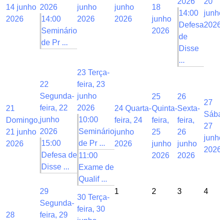
2026
20
14 junho
2026
junho
junho
18
14:00
junh
2026
14:00
2026
2026
junho
Defesa
202
Seminário
2026
de
de Pr ...
Disse
...
23
Terça-
22
feira, 23
Segunda-
junho
25
26
27
feira, 22
2026
21
24
Quarta-
Quinta-
Sexta-
Sáb
junho
10:00
Domingo,
feira, 24
feira,
feira,
27
2026
Seminário
21 junho
junho
25
26
junh
15:00
de Pr ...
2026
2026
junho
junho
202
Defesa de
11:00
2026
2026
Disse ...
Exame de
Qualif ...
29
1
2
3
4
30
Terça-
Segunda-
feira, 30
28
feira, 29