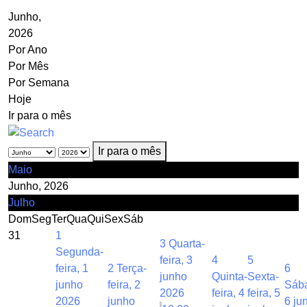
Junho,
2026
Por Ano
Por Mês
Por Semana
Hoje
Ir para o mês
Ir para o mês
Maio
Junho, 2026
Julho
Dom
Seg
Ter
Qua
Qui
Sex
Sáb
31
1
3
Quarta-
Segunda-
feira, 3
4
5
feira, 1
2
Terça-
6
junho
Quinta-
Sexta-
junho
feira, 2
Sáb
2026
feira, 4
feira, 5
2026
junho
6 ju