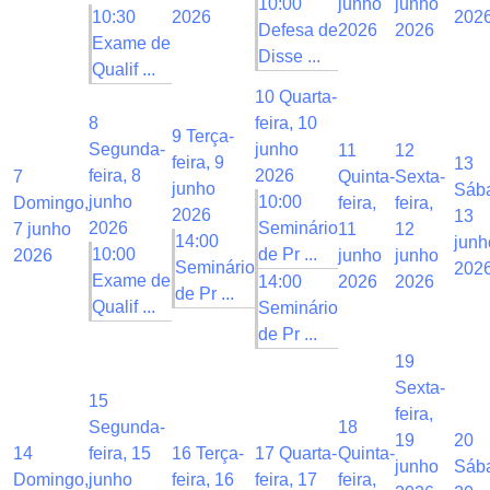
10:00
junho
junho
10:30
2026
202
Defesa de
2026
2026
Exame de
Disse ...
Qualif ...
10
Quarta-
8
feira, 10
9
Terça-
Segunda-
junho
11
12
feira, 9
13
feira, 8
2026
7
Quinta-
Sexta-
junho
Sáb
junho
10:00
Domingo,
feira,
feira,
2026
13
2026
Seminário
7 junho
11
12
14:00
junh
10:00
de Pr ...
2026
junho
junho
Seminário
202
Exame de
14:00
2026
2026
de Pr ...
Qualif ...
Seminário
de Pr ...
19
Sexta-
15
feira,
Segunda-
18
19
20
14
feira, 15
16
Terça-
17
Quarta-
Quinta-
junho
Sáb
Domingo,
junho
feira, 16
feira, 17
feira,