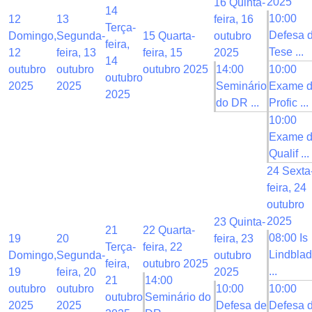
2025
16
Quinta-
14
10:00
12
13
feira, 16
Terça-
Defesa 
Domingo,
Segunda-
15
Quarta-
outubro
feira,
Tese ...
12
feira, 13
feira, 15
2025
14
outubro
outubro
outubro 2025
14:00
10:00
outubro
2025
2025
Seminário
Exame 
2025
do DR ...
Profic ...
10:00
Exame 
Qualif ...
24
Sexta
feira, 24
outubro
2025
23
Quinta-
21
22
Quarta-
08:00 Is
19
20
feira, 23
Terça-
feira, 22
Lindblad
Domingo,
Segunda-
outubro
feira,
outubro 2025
...
19
feira, 20
2025
21
14:00
outubro
outubro
10:00
10:00
outubro
Seminário do
2025
2025
Defesa de
Defesa 