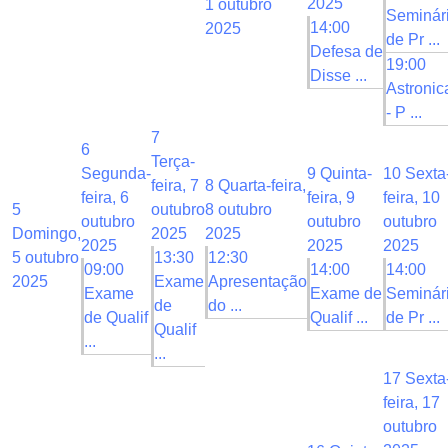
2025
1 outubro
Seminár
14:00
2025
de Pr ...
Defesa de
19:00
Disse ...
Astroni
- P ...
7
6
Terça-
Segunda-
9
Quinta-
10
Sexta
feira, 7
8
Quarta-feira,
feira, 6
feira, 9
feira, 10
5
outubro
8 outubro
outubro
outubro
outubro
Domingo,
2025
2025
2025
2025
2025
5 outubro
13:30
12:30
09:00
14:00
14:00
2025
Exame
Apresentação
Exame
Exame de
Seminár
de
do ...
de Qualif
Qualif ...
de Pr ...
Qualif
...
...
17
Sexta
feira, 17
outubro