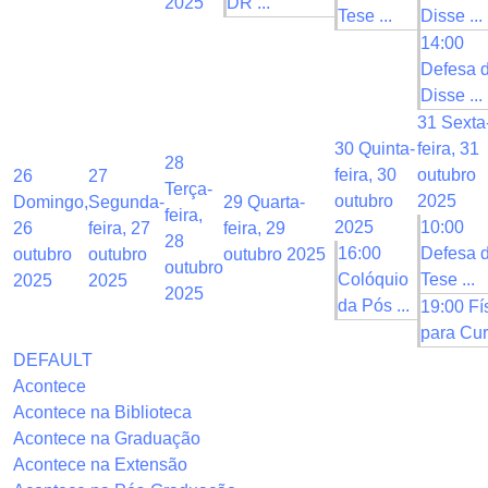
2025
DR ...
Tese ...
Disse ...
14:00
Defesa 
Disse ...
31
Sexta
30
Quinta-
feira, 31
28
feira, 30
outubro
26
27
Terça-
outubro
2025
Domingo,
Segunda-
29
Quarta-
feira,
2025
10:00
26
feira, 27
feira, 29
28
16:00
Defesa 
outubro
outubro
outubro 2025
outubro
Colóquio
Tese ...
2025
2025
2025
da Pós ...
19:00 Fí
para Cur 
DEFAULT
Acontece
Acontece na Biblioteca
Acontece na Graduação
Acontece na Extensão