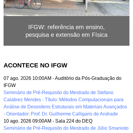
IFGW: referência em ensino,
pesquisa e extensão em Física
ACONTECE NO IFGW
07 ago. 2026 10:00AM
-
Auditório da Pós-Graduação do
IFGW
Seminário de Pré-Requisito do Mestrado de Stefano
Calabrez Mendes - Título: Métodos Computacionais para
Análise de Desordens Estruturais em Materiais Avançados
- Orientador: Prof. Dr. Guilherme Calligaris de Andrade
10 ago. 2026 09:00AM
-
Sala 224 do DEQ
Seminário de Pré-Requisito do Mestrado de Júlio Smanioto