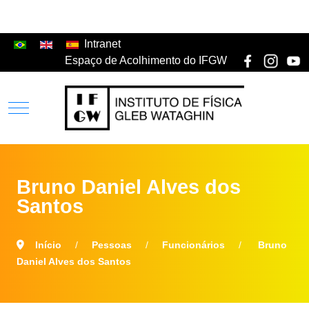
Intranet
Espaço de Acolhimento do IFGW
Bruno Daniel Alves dos
Santos
Início
Pessoas
Funcionários
Bruno
Daniel Alves dos Santos