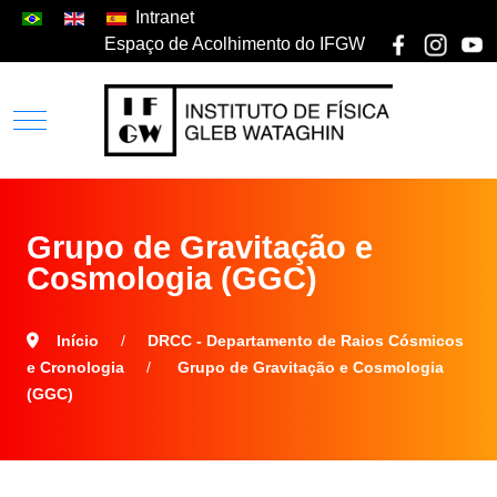
Intranet
Espaço de Acolhimento do IFGW
Grupo de Gravitação e
Cosmologia (GGC)
Início
DRCC - Departamento de Raios Cósmicos
e Cronologia
Grupo de Gravitação e Cosmologia
(GGC)