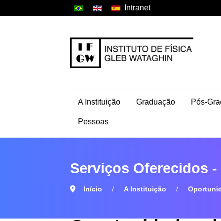
Intranet
A Instituição
Graduação
Pós-Gra
Pessoas
Serviços Oferecidos 
Início
A Instituição
Oportuni