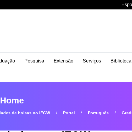
Espa
duação
Pesquisa
Extensão
Serviços
Biblioteca
- Home
dades de bolsas no IFGW
Portal
Português
Grad