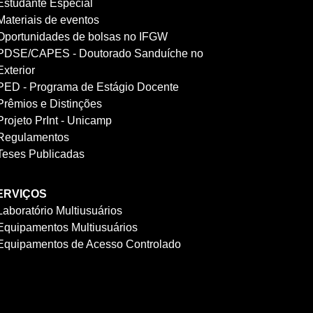
Estudante Especial
Materiais de eventos
Oportunidades de bolsas no IFGW
PDSE/CAPES - Doutorado Sanduíche no
Exterior
PED - Programa de Estágio Docente
Prêmios e Distinções
Projeto PrInt - Unicamp
Regulamentos
Teses Publicadas
ERVIÇOS
Laboratório Multiusuários
Equipamentos Multiusuários
Equipamentos de Acesso Controlado