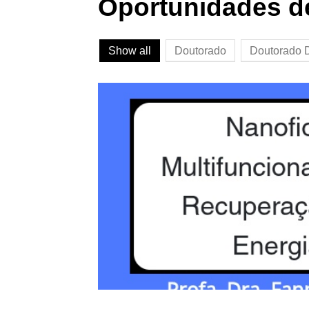
Oportunidades d
Show all
Doutorado
Doutorado D