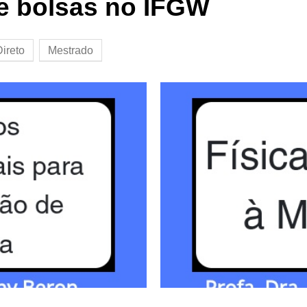
e bolsas no IFGW
ireto
Mestrado