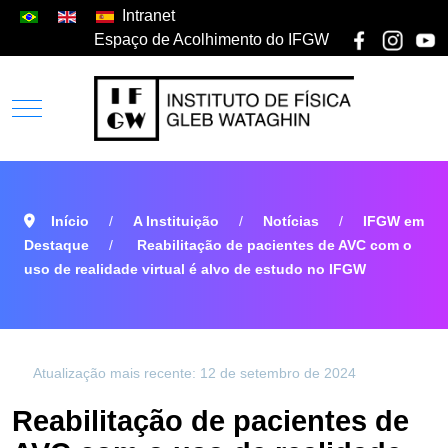
Intranet
Espaço de Acolhimento do IFGW
Início
A Instituição
Notícias
IFGW em
Destaque
Reabilitação de pacientes de AVC com o
uso de realidade virtual é alvo de estudo no IFGW
Atualização mais recente: 12 de setembro de 2024
Reabilitação de pacientes de