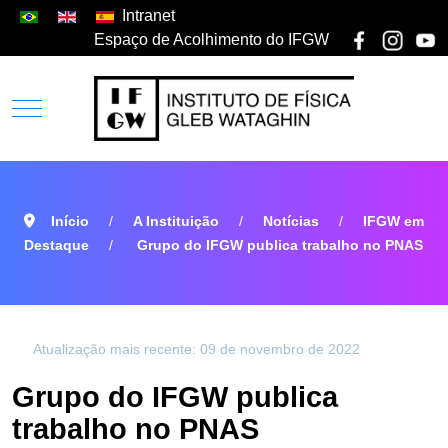
Intranet
Espaço de Acolhimento do IFGW
Início
A Instituição
Notícias
IFGW em
Destaque
Grupo do IFGW publica trabalho no PNAS
Atualização mais recente: 09 de novembro de 2022
Grupo do IFGW publica
trabalho no PNAS