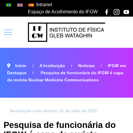
Intranet
Espaço de Acolhimento do IFGW
Início
A Instituição
Notícias
IFGW em
Destaque
Pesquisa de funcionária do IFGW é capa
da revista Nuclear Medicine Communications
Atualização mais recente: 01 de julho de 2020
Pesquisa de funcionária do