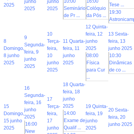
10:00
16:00
junho
junho
Tese ...
2025
Seminário
Colóquio
2025
2025
19:30
de Pr ...
da Pós ...
Astronicam
12
Quinta-
10
feira, 12
13
Sexta-
9
8
Terça-
11
Quarta-
junho
feira, 13
Segunda-
Domingo,
feira,
feira, 11
2025
junho 2025
feira, 9
8 junho
10
junho
08:00
10:30
junho
2025
junho
2025
Física
Dinâmicas
2025
2025
para Cur
de co ...
...
18
Quarta-
16
feira, 18
Segunda-
junho
17
feira, 16
2025
15
Terça-
19
Quinta-
junho
20
Sexta-
14:00
Domingo,
feira,
feira, 19
2025
feira, 20
Exame de
15 junho
17
junho
16:00
junho 2025
Qualif ...
2025
junho
2025
New