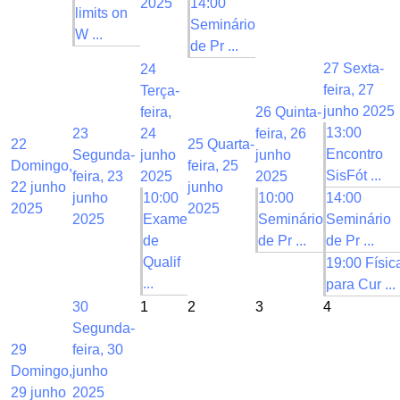
2025
14:00
limits on
Seminário
W ...
de Pr ...
27
Sexta-
24
feira, 27
Terça-
junho 2025
feira,
26
Quinta-
13:00
23
24
feira, 26
22
25
Quarta-
Encontro
Segunda-
junho
junho
Domingo,
feira, 25
SisFót ...
feira, 23
2025
2025
22 junho
junho
junho
10:00
10:00
14:00
2025
2025
2025
Exame
Seminário
Seminário
de
de Pr ...
de Pr ...
Qualif
19:00 Físic
...
para Cur ...
30
1
2
3
4
Segunda-
29
feira, 30
Domingo,
junho
29 junho
2025