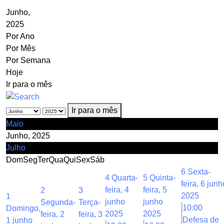
Junho,
2025
Por Ano
Por Mês
Por Semana
Hoje
Ir para o mês
Ir para o mês
Maio
Junho, 2025
Julho
Dom
Seg
Ter
Qua
Qui
Sex
Sáb
6
Sexta-
4
Quarta-
5
Quinta-
feira, 6 junh
feira, 4
feira, 5
2
3
2025
1
junho
junho
Segunda-
Terça-
10:00
Domingo,
2025
2025
feira, 2
feira, 3
Defesa de
1 junho