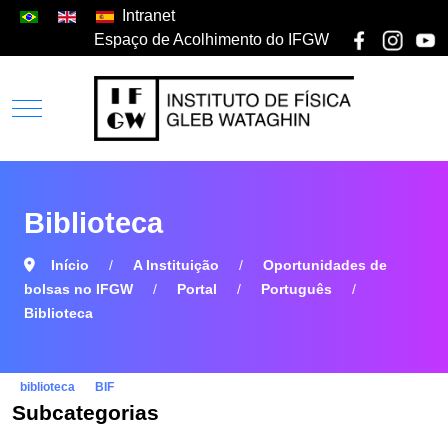
Intranet
Espaço de Acolhimento do IFGW
Biblioteca
Início
A Instituição
Oportunidades de
bolsas no IFGW
Portal
Português
Biblioteca
biblioteca
BIF
Subcategorias