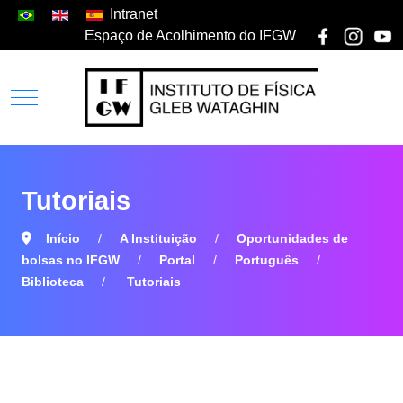
Intranet
Espaço de Acolhimento do IFGW
Tutoriais
Início
A Instituição
Oportunidades de
bolsas no IFGW
Portal
Português
Biblioteca
Tutoriais