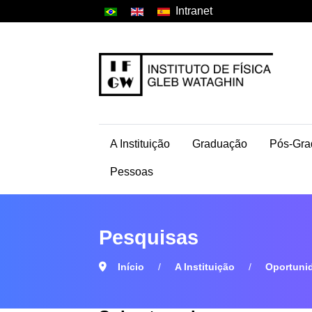
Intranet
A Instituição
Graduação
Pós-Gra
Pessoas
Pesquisas
Início
A Instituição
Oportuni