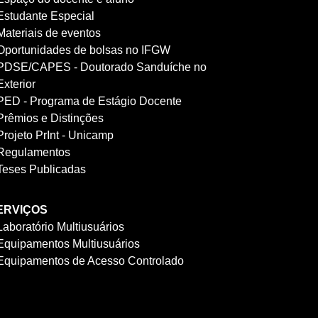
Estudante Especial
Materiais de eventos
Oportunidades de bolsas no IFGW
PDSE/CAPES - Doutorado Sanduíche no
Exterior
PED - Programa de Estágio Docente
Prêmios e Distinções
Projeto PrInt - Unicamp
Regulamentos
Teses Publicadas
ERVIÇOS
Laboratório Multiusuários
Equipamentos Multiusuários
Equipamentos de Acesso Controlado