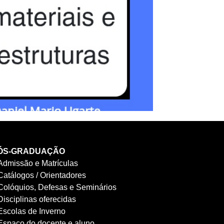
ÓS-GRADUAÇÃO
Admissão e Matrículas
Catálogos / Orientadores
Colóquios, Defesas e Seminários
Disciplinas oferecidas
Escolas de Inverno
Espaço do docente e aluno