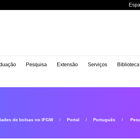
Espa
duação
Pesquisa
Extensão
Serviços
Biblioteca
dades de bolsas no IFGW
Portal
Português
Pesq