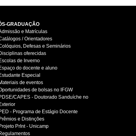
ÓS-GRADUAÇÃO
Admissão e Matrículas
Catálogos / Orientadores
Colóquios, Defesas e Seminários
Disciplinas oferecidas
Escolas de Inverno
Espaço do docente e aluno
Estudante Especial
Materiais de eventos
Oportunidades de bolsas no IFGW
PDSE/CAPES - Doutorado Sanduíche no
Exterior
PED - Programa de Estágio Docente
Prêmios e Distinções
Projeto PrInt - Unicamp
Regulamentos