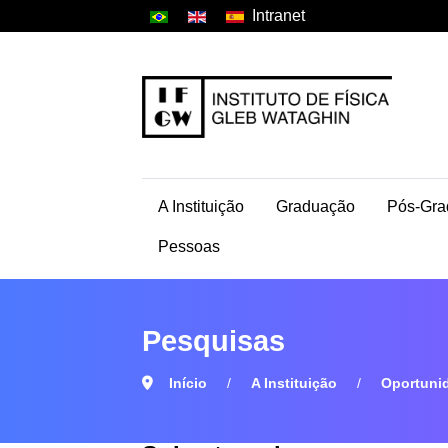
Intranet
A Instituição
Graduação
Pós-Gra
Pessoas
Pesquisas
Início
A Instituição
Oportuni