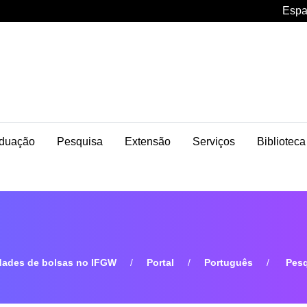
Espa
duação
Pesquisa
Extensão
Serviços
Biblioteca
dades de bolsas no IFGW
Portal
Português
Pesq