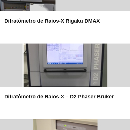
Difratômetro de Raios-X Rigaku DMAX
in EAC
Difratômetro de Raios-X – D2 Phaser Bruker
in EMU