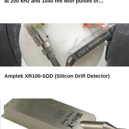
at 200 kHz and 1040 nm with pulses of…
in EAC
Amptek XR100-SDD (Silicon Drift Detector)
in EAC