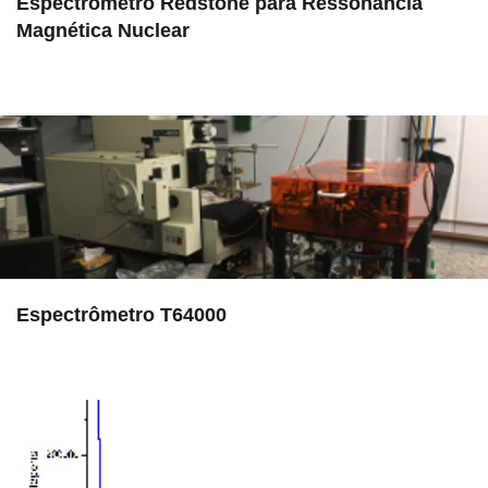
Espectrômetro Redstone para Ressonância
Magnética Nuclear
in EAC
Espectrômetro T64000
in EAC