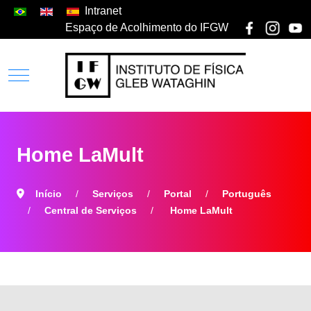
Intranet
Espaço de Acolhimento do IFGW
Home LaMult
Início
Serviços
Portal
Português
Central de Serviços
Home LaMult