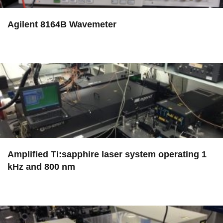
Agilent 8164B Wavemeter
in EAC
Amplified Ti:sapphire laser system operating 1
kHz and 800 nm
in EAC