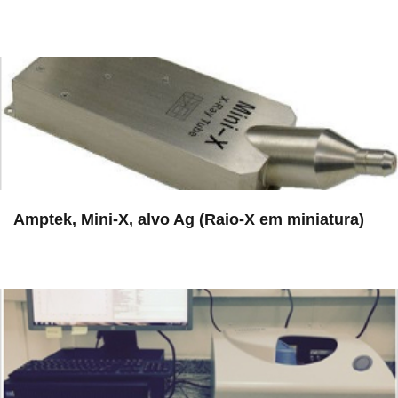
in EAC
Amptek, Mini-X, alvo Ag (Raio-X em miniatura)
in EAC