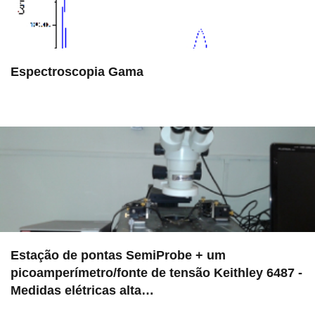
Espectroscopia Gama
in Serviços
Estação de pontas SemiProbe + um
picoamperímetro/fonte de tensão Keithley 6487 -
Medidas elétricas alta…
in EAC