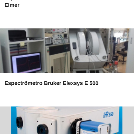
Elmer
in LAMULT
Espectrômetro Bruker Elexsys E 500
in EAC