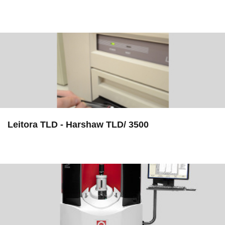
in EMU
Leitora TLD - Harshaw TLD/ 3500
in EAC