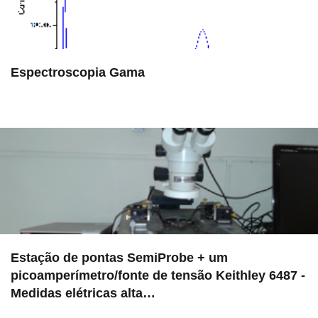
Espectroscopia Gama
in Serviços
Estação de pontas SemiProbe + um
picoamperímetro/fonte de tensão Keithley 6487 -
Medidas elétricas alta…
in EAC