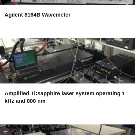
Agilent 8164B Wavemeter
in EAC
Amplified Ti:sapphire laser system operating 1
kHz and 800 nm
in EAC