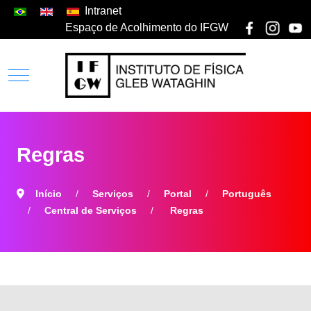
Intranet
Espaço de Acolhimento do IFGW
Regras
Início
Serviços
Portal
Português
Central de Serviços
Regras