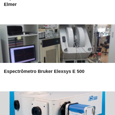
Elmer
in LAMULT
Espectrômetro Bruker Elexsys E 500
in EAC