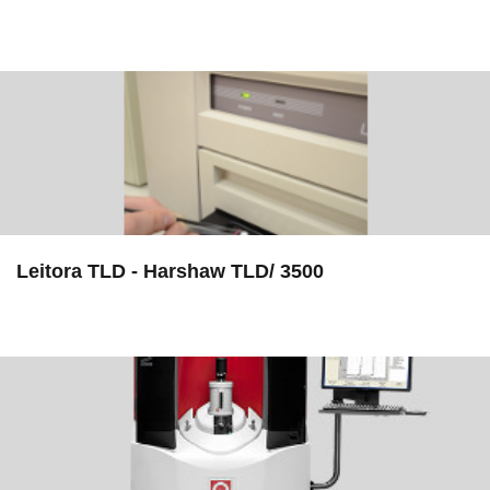
in EMU
Leitora TLD - Harshaw TLD/ 3500
in EAC