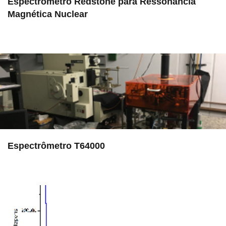
Espectrômetro Redstone para Ressonância
Magnética Nuclear
in EAC
Espectrômetro T64000
in EAC