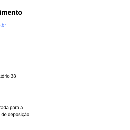
dimento
.br
tório 38
zada para a
o de deposição