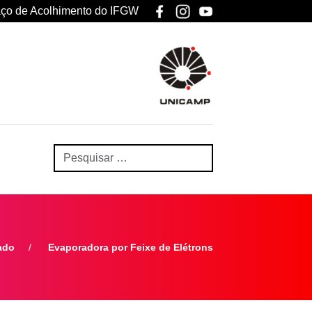
ço de Acolhimento do IFGW
ado
Evaporadora por Feixe de Elétrons