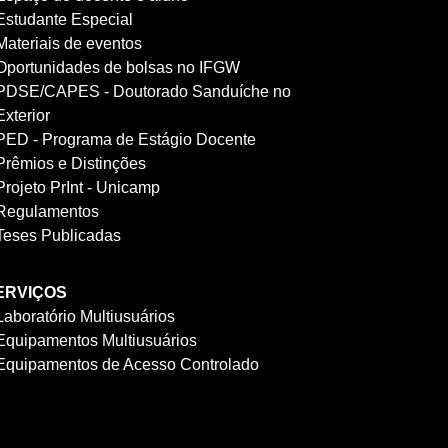
Estudante Especial
Materiais de eventos
Oportunidades de bolsas no IFGW
PDSE/CAPES - Doutorado Sanduíche no
Exterior
PED - Programa de Estágio Docente
Prêmios e Distinções
Projeto PrInt - Unicamp
Regulamentos
Teses Publicadas
ERVIÇOS
Laboratório Multiusuários
Equipamentos Multiusuários
Equipamentos de Acesso Controlado