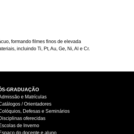
vácuo, formando filmes finos de elevada
iais, incluindo Ti, Pt, Au, Ge, Ni, Al e Cr.
ÓS-GRADUAÇÃO
Admissão e Matrículas
Catálogos / Orientadores
Colóquios, Defesas e Seminários
Disciplinas oferecidas
Escolas de Inverno
Espaço do docente e aluno