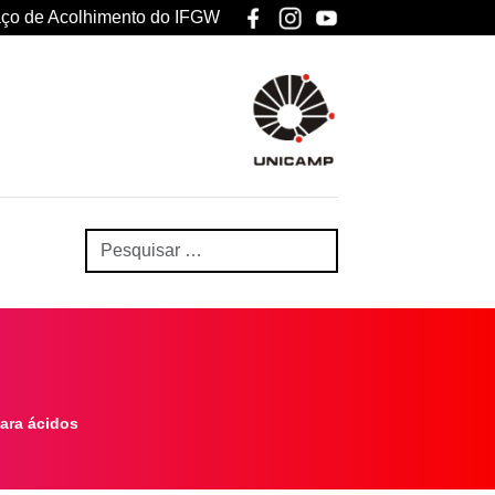
ço de Acolhimento do IFGW
ara ácidos