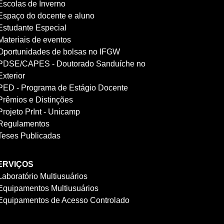
Escolas de Inverno
Espaço do docente e aluno
Estudante Especial
Materiais de eventos
Oportunidades de bolsas no IFGW
PDSE/CAPES - Doutorado Sanduíche no
Exterior
PED - Programa de Estágio Docente
Prêmios e Distinções
Projeto PrInt - Unicamp
Regulamentos
Teses Publicadas
ERVIÇOS
Laboratório Multiusuários
Equipamentos Multiusuários
Equipamentos de Acesso Controlado