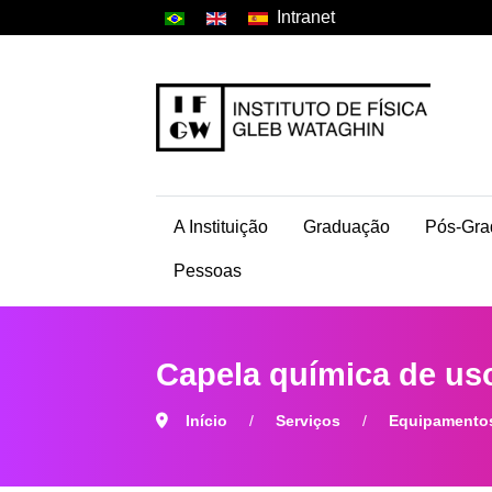
Intranet
A Instituição
Graduação
Pós-Gra
Pessoas
Capela química de uso
Início
Serviços
Equipamentos