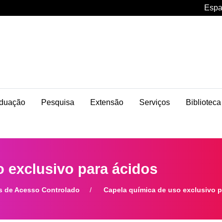
Espa
duação
Pesquisa
Extensão
Serviços
Biblioteca
 exclusivo para ácidos
 de Acesso Controlado
Capela química de uso exclusivo p