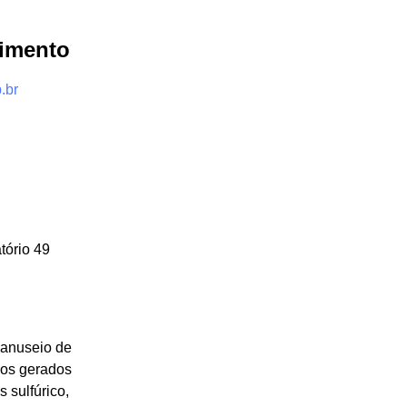
dimento
.br
tório 49
manuseio de
ivos gerados
 sulfúrico,