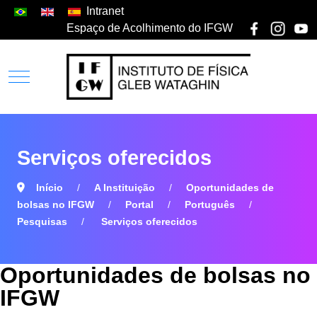
Intranet
Espaço de Acolhimento do IFGW
Serviços oferecidos
Início
A Instituição
Oportunidades de
bolsas no IFGW
Portal
Português
Pesquisas
Serviços oferecidos
Oportunidades de bolsas no
IFGW