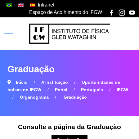
Intranet
Espaço de Acolhimento do IFGW
Graduação
Início
A Instituição
Oportunidades de
bolsas no IFGW
Portal
Português
IFGW
Organograma
Graduação
Consulte a página da Graduação