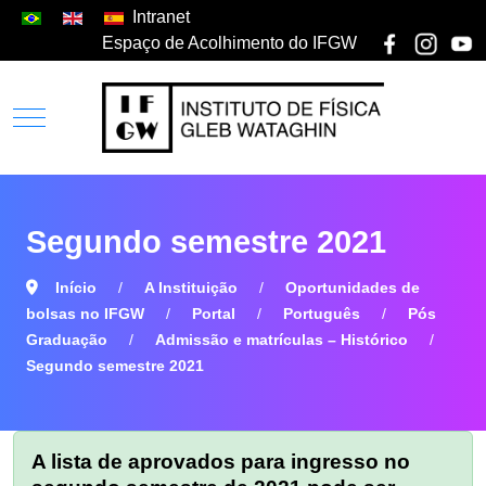
Intranet
Espaço de Acolhimento do IFGW
Segundo semestre 2021
Início
A Instituição
Oportunidades de
bolsas no IFGW
Portal
Português
Pós
Graduação
Admissão e matrículas – Histórico
Segundo semestre 2021
A lista de aprovados para ingresso no