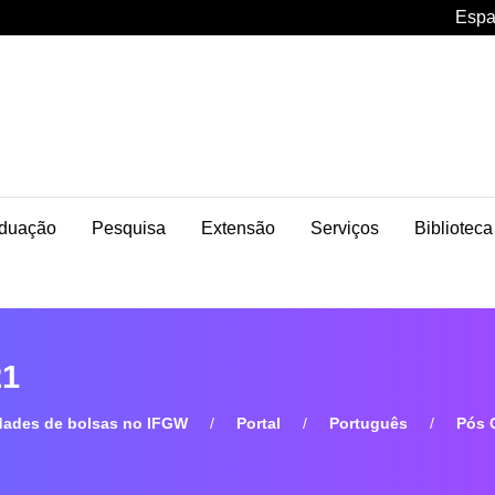
Espa
duação
Pesquisa
Extensão
Serviços
Biblioteca
21
dades de bolsas no IFGW
Portal
Português
Pós 