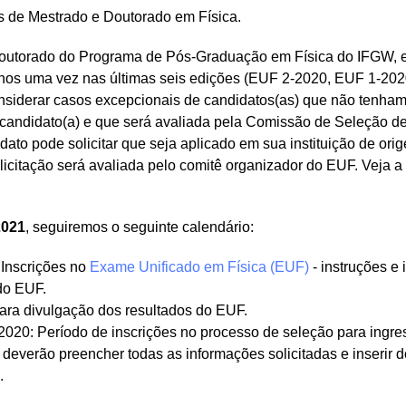
s de Mestrado e Doutorado em Física.
Doutorado do Programa de Pós-Graduação em Física do IFGW, e
os uma vez nas últimas seis edições (EUF 2-2020, EUF 1-20
nsiderar casos excepcionais de candidatos(as) que não tenha
a) candidato(a) e que será avaliada pela Comissão de Seleção 
ato pode solicitar que seja aplicado em sua instituição de orig
olicitação será avaliada pelo comitê organizador do EUF. Veja a
2021
, seguiremos o seguinte calendário:
 Inscrições no
Exame Unificado em Física (EUF)
- instruções e 
do EUF.
ara divulgação dos resultados do EUF.
020: Período de inscrições no processo de seleção para ingr
 deverão preencher todas as informações solicitadas e inserir
.