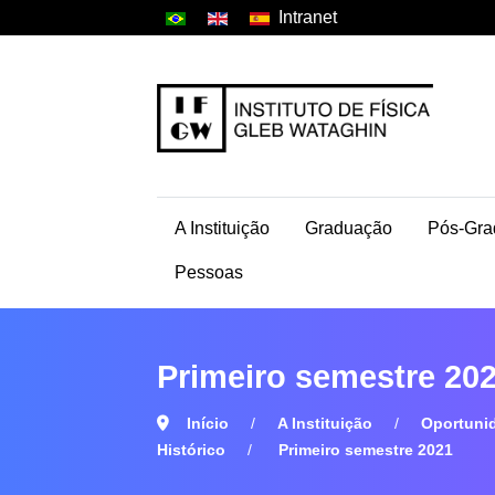
Intranet
A Instituição
Graduação
Pós-Gra
Pessoas
Primeiro semestre 20
Início
A Instituição
Oportuni
Histórico
Primeiro semestre 2021