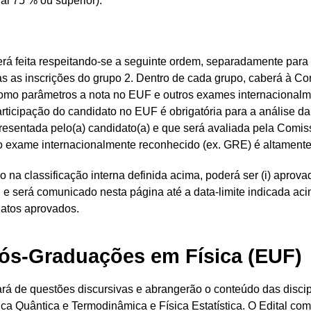
ual 75 % ou superior).
 será feita respeitando-se a seguinte ordem, separadamente para
odas as inscrições do grupo 2. Dentro de cada grupo, caberá à 
r como parâmetros a nota no EUF e outros exames internacionalm
ticipação do candidato no EUF é obrigatória para a análise da
apresentada pelo(a) candidato(a) e que será avaliada pela Comi
ro exame internacionalmente reconhecido (ex. GRE) é altament
o na classificação interna definida acima, poderá ser (i) aprova
, e será comunicado nesta página até a data-limite indicada aci
atos aprovados.
ós-Graduações em Física (EUF)
rá de questões discursivas e abrangerão o conteúdo das disci
a Quântica e Termodinâmica e Física Estatística. O Edital com