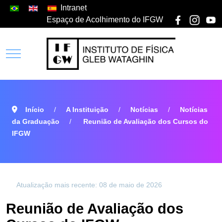
Intranet
Espaço de Acolhimento do IFGW
Início
A Instituição
Notícias
Notícias
da Graduação
Reunião de Avaliação dos Cursos do
IFGW
Atualização mais recente: 08 de maio de 2026
Reunião de Avaliação dos