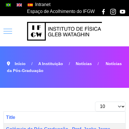
Intranet
Espaço de Acolhimento do IFGW
Início
A Instituição
Notícias
Notícias
da Pós-Graduação
Title