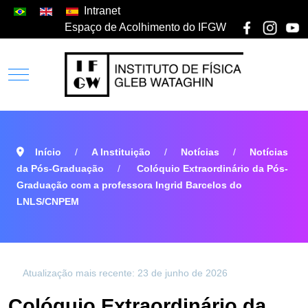
Intranet
Espaço de Acolhimento do IFGW
Início
A Instituição
Notícias
Notícias
da Pós-Graduação
Colóquio Extraordinário da Pós-
Graduação com a professora Ingrid Barcelos do
LNLS/CNPEM
Atualização mais recente: 23 de junho de 2026
Colóquio Extraordinário da