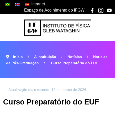
Intranet
Espaço de Acolhimento do IFGW
Início
A Instituição
Notícias
Notícias
da Pós-Graduação
Curso Preparatório do EUF
Atualização mais recente: 12 de março de 2026
Curso Preparatório do EUF