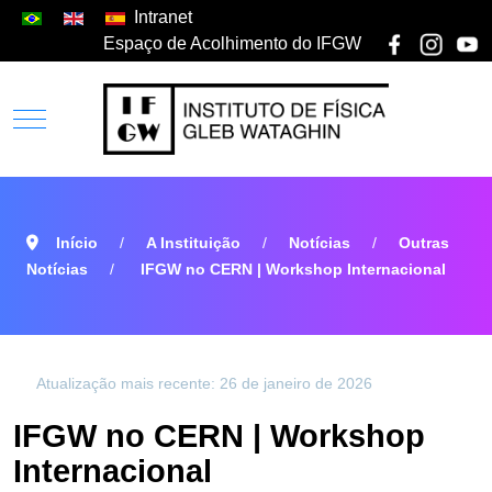
Intranet
Espaço de Acolhimento do IFGW
Início
A Instituição
Notícias
Outras
Notícias
IFGW no CERN | Workshop Internacional
Atualização mais recente: 26 de janeiro de 2026
IFGW no CERN | Workshop
Internacional