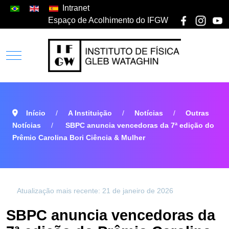
Intranet
Espaço de Acolhimento do IFGW
Início
A Instituição
Notícias
Outras
Notícias
SBPC anuncia vencedoras da 7ª edição do
Prêmio Carolina Bori Ciência & Mulher
Atualização mais recente: 21 de janeiro de 2026
SBPC anuncia vencedoras da