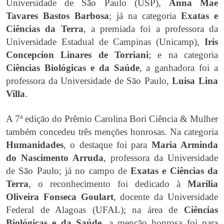
Universidade de São Paulo (USP),
Anna Mae
Tavares Bastos Barbosa
; já na categoria
Exatas e
Ciências da Terra
, a premiada foi a professora da
Universidade Estadual de Campinas (Unicamp),
Iris
Concepcion Linares de Torriani
; e na categoria
Ciências Biológicas e da Saúde
, a ganhadora foi a
professora da Universidade de São Paulo,
Luisa Lina
Villa
.
A 7ª edição do Prêmio Carolina Bori Ciência & Mulher
também concedeu três menções honrosas. Na categoria
Humanidades
, o destaque foi para
Maria Arminda
do Nascimento Arruda
, professora da Universidade
de São Paulo; já no campo de
Exatas e Ciências da
Terra
, o reconhecimento foi dedicado à
Marilia
Oliveira Fonseca Goulart
, docente da Universidade
Federal de Alagoas (UFAL); na área de
Ciências
Biológicas e da Saúde
, a menção honrosa foi para