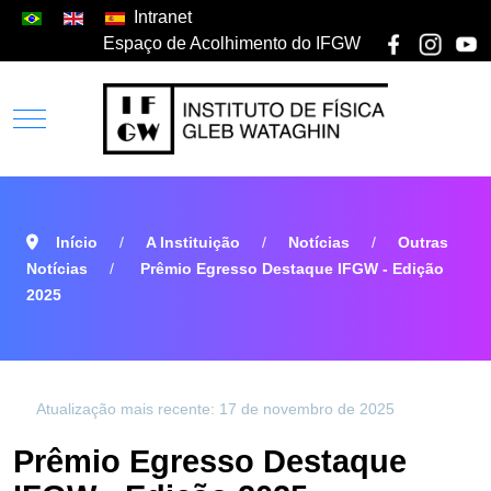
Intranet
Espaço de Acolhimento do IFGW
Início
A Instituição
Notícias
Outras
Notícias
Prêmio Egresso Destaque IFGW - Edição
2025
Atualização mais recente: 17 de novembro de 2025
Prêmio Egresso Destaque