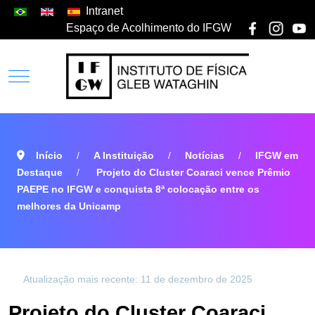
Intranet
Espaço de Acolhimento do IFGW
Início
A Instituição
Notícias
IFGW em
Destaque
Projeto do Cluster Coaraci vence Prêmio
PAEPE no IFGW e conquista 8ª colocação entre os
melhores da Unicamp
Atualização mais recente: 11 de dezembro de 2025
Projeto do Cluster Coaraci