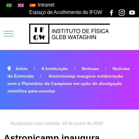
Intranet
Espaço de Acolhimento do IFGW
Início
A Instituição
Notícias
Notícias
da Extensão
Astronicamp inaugura colaboração
com o Planetário de Campinas em ação de divulgação
científica para escolas
Atualização mais recente: 25 de junho de 2026
Astronicamp inaugura