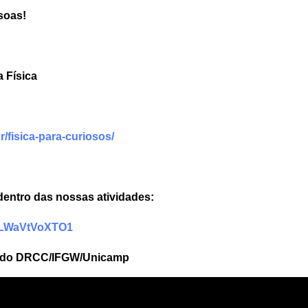
soas!
a Física
br/fisica-para-curiosos/
 dentro das nossas atividades:
ylLWaVtVoXTO1
es do DRCC/IFGW/Unicamp