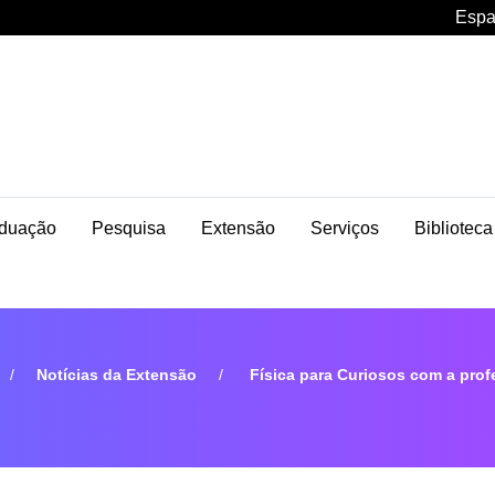
Espa
duação
Pesquisa
Extensão
Serviços
Biblioteca
Notícias da Extensão
Física para Curiosos com a profes