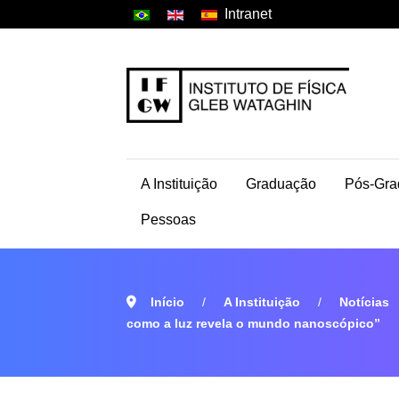
Intranet
A Instituição
Graduação
Pós-Gra
Pessoas
Início
A Instituição
Notícias
como a luz revela o mundo nanoscópico”