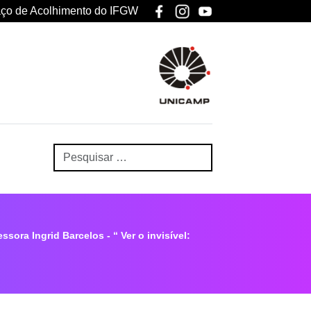
ço de Acolhimento do IFGW
sora Ingrid Barcelos - “ Ver o invisível: