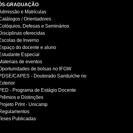
ÓS-GRADUAÇÃO
Admissão e Matrículas
Catálogos / Orientadores
Colóquios, Defesas e Seminários
Disciplinas oferecidas
Escolas de Inverno
Espaço do docente e aluno
Estudante Especial
Materiais de eventos
Oportunidades de bolsas no IFGW
PDSE/CAPES - Doutorado Sanduíche no
Exterior
PED - Programa de Estágio Docente
Prêmios e Distinções
Projeto PrInt - Unicamp
Regulamentos
Teses Publicadas