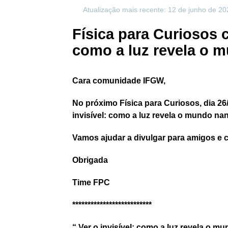
Atualização mais recente: 12 de junho de 20
Física para Curiosos c
como a luz revela o 
Cara comunidade IFGW,
No próximo Física para Curiosos, dia 2
invisível: como a luz revela o mundo na
Vamos ajudar a divulgar para amigos e 
Obrigada
Time FPC
**************************
“ Ver o invisível: como a luz revela o 