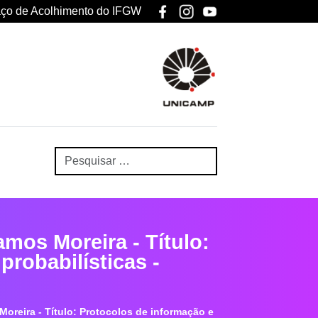
ço de Acolhimento do IFGW
mos Moreira - Título:
probabilísticas -
oreira - Título: Protocolos de informação e