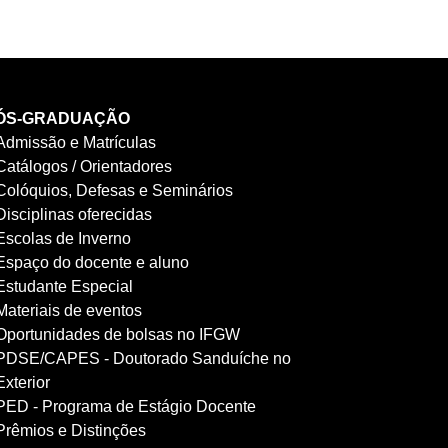
ÓS-GRADUAÇÃO
Admissão e Matrículas
Catálogos / Orientadores
Colóquios, Defesas e Seminários
Disciplinas oferecidas
Escolas de Inverno
Espaço do docente e aluno
Estudante Especial
Materiais de eventos
Oportunidades de bolsas no IFGW
PDSE/CAPES - Doutorado Sanduíche no
Exterior
PED - Programa de Estágio Docente
Prêmios e Distinções