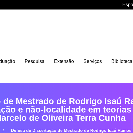
Espa
duação
Pesquisa
Extensão
Serviços
Biblioteca
 de Mestrado de Rodrigo Isaú Ra
ção e não-localidade em teorias 
Marcelo de Oliveira Terra Cunha
Defesa de Dissertação de Mestrado de Rodrigo Isaú Ramos M