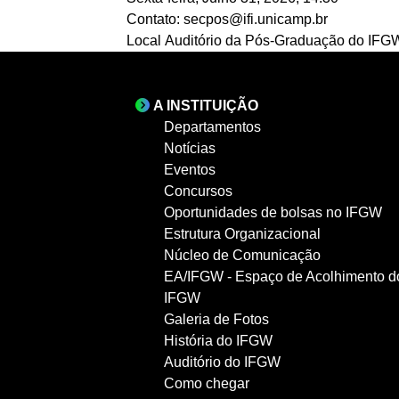
Contato:
secpos@ifi.unicamp.br
Local
Auditório da Pós-Graduação do IFG
A INSTITUIÇÃO
Departamentos
Notícias
Eventos
Concursos
Oportunidades de bolsas no IFGW
Estrutura Organizacional
Núcleo de Comunicação
EA/IFGW - Espaço de Acolhimento d
IFGW
Galeria de Fotos
História do IFGW
Auditório do IFGW
Como chegar