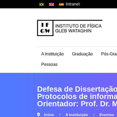
Intranet
A Instituição
Graduação
Pós-Gra
Pessoas
Defesa de Dissertação
Protocolos de informa
Orientador: Prof. Dr. 
Início
A Instituição
Eventos