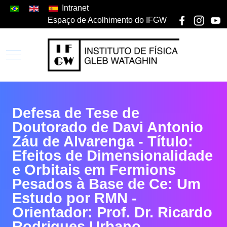
Intranet
Espaço de Acolhimento do IFGW
Defesa de Tese de
Doutorado de Davi Antonio
Záu de Alvarenga - Título:
Efeitos de Dimensionalidade
e Orbitais em Fermions
Pesados à Base de Ce: Um
Estudo por RMN -
Orientador: Prof. Dr. Ricardo
Rodrigues Urbano