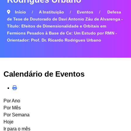
Início
A Instituição
Eventos
Defesa
de Tese de Doutorado de Davi Antonio Záu de Alvarenga -
Título: Efeitos de Dimensionalidade e Orbitais em
Fermions Pesados à Base de Ce: Um Estudo por RMN -
Orientador: Prof. Dr. Ricardo Rodrigues Urbano
Calendário de Eventos
Por Ano
Por Mês
Por Semana
Hoje
Ir para o mês